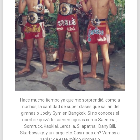
Hace mucho tiempo ya que me sorprendió, como a
muchos, la cantidad de super clases que salían del
gimnasio Jocky Gym en Bangkok. Si no conoces el
nombre quizá te suenen figuras como Saenchai,
Somruck, Kaoklai, Lerdsila, Silapathai, Dany Bill,
Skarbowsky, y un largo etc. Casi nada eh? Vamos a
hablar de este mítico gimnasio