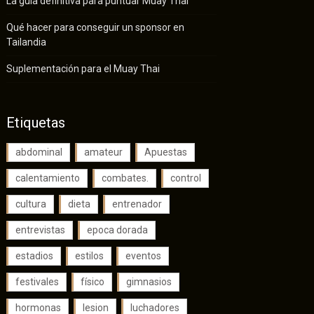
La guía definitiva para puntuar Muay Thai
Qué hacer para conseguir un sponsor en
Tailandia
Suplementación para el Muay Thai
Etiquetas
abdominal
amateur
Apuestas
calentamiento
combates.
control
cultura
dieta
entrenador
entrevistas
epoca dorada
estadios
estilos
eventos
festivales
físico
gimnasios
hormonas
lesion
luchadores