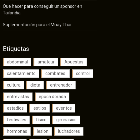
Qué hacer para conseguir un sponsor en
Tailandia
Suplementación para el Muay Thai
Etiquetas
abdominal
amateur
Apuestas
calentamiento
combates.
control
cultura
dieta
entrenador
entrevistas
epoca dorada
estadios
estilos
eventos
festivales
físico
gimnasios
hormonas
lesion
luchadores