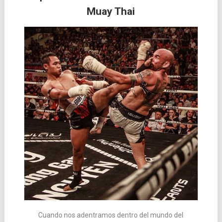
Muay Thai
las
entradas
Cuando nos adentramos dentro del mundo del