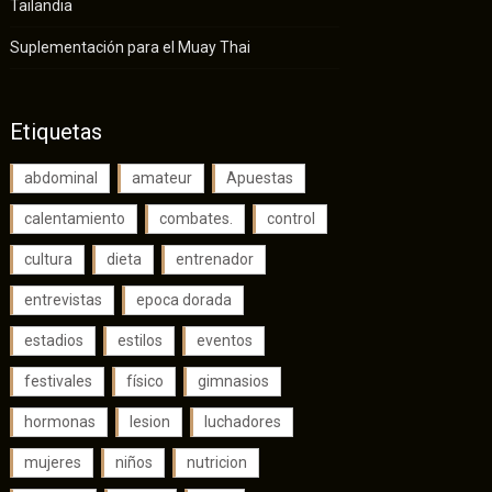
Tailandia
Suplementación para el Muay Thai
Etiquetas
abdominal
amateur
Apuestas
calentamiento
combates.
control
cultura
dieta
entrenador
entrevistas
epoca dorada
estadios
estilos
eventos
festivales
físico
gimnasios
hormonas
lesion
luchadores
mujeres
niños
nutricion