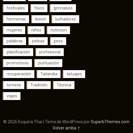
festivales
físico
gimnasios
hormonas
lesion
luchadores
mujeres
niños
nutricion
palabras
peleas
peso
planificación
profesional
promotores
puntuación
recuperación
Tailandia
tatuajes
torneos
Tradición
Técnica
viajes
© 2026 Esquina Thai
| Tema de WordPress por
SuperbThemes.com
Volver arriba ↑