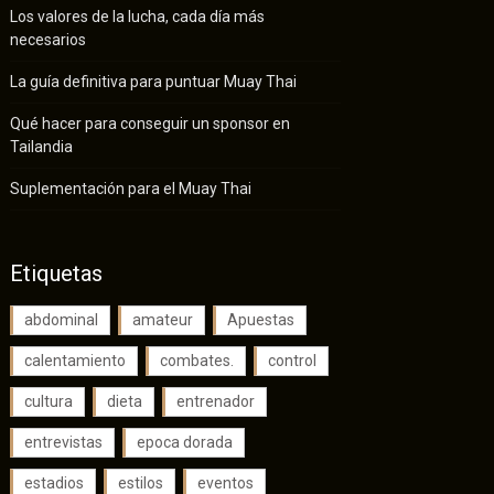
Los valores de la lucha, cada día más
necesarios
La guía definitiva para puntuar Muay Thai
Qué hacer para conseguir un sponsor en
Tailandia
Suplementación para el Muay Thai
Etiquetas
abdominal
amateur
Apuestas
calentamiento
combates.
control
cultura
dieta
entrenador
entrevistas
epoca dorada
estadios
estilos
eventos