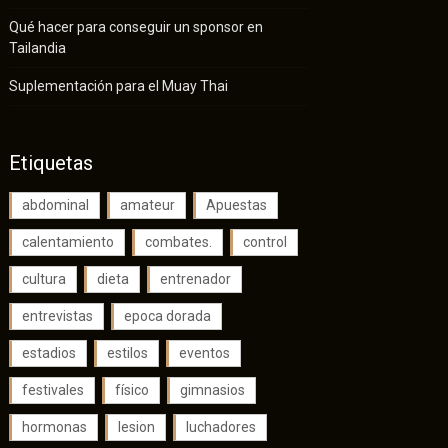
Qué hacer para conseguir un sponsor en
Tailandia
Suplementación para el Muay Thai
Etiquetas
abdominal
amateur
Apuestas
calentamiento
combates.
control
cultura
dieta
entrenador
entrevistas
epoca dorada
estadios
estilos
eventos
festivales
físico
gimnasios
hormonas
lesion
luchadores