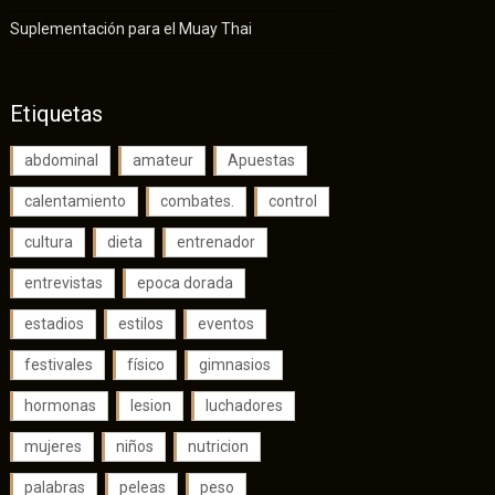
Suplementación para el Muay Thai
Etiquetas
abdominal
amateur
Apuestas
calentamiento
combates.
control
cultura
dieta
entrenador
entrevistas
epoca dorada
estadios
estilos
eventos
festivales
físico
gimnasios
hormonas
lesion
luchadores
mujeres
niños
nutricion
palabras
peleas
peso