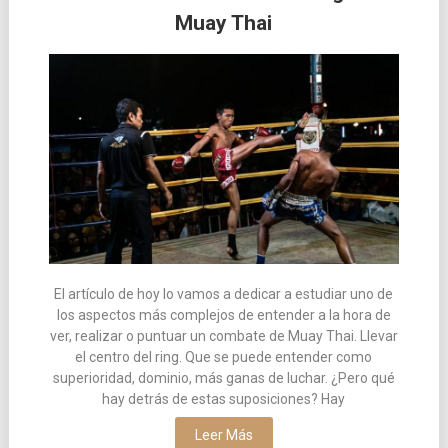
Muay Thai
las
entradas
El artículo de hoy lo vamos a dedicar a estudiar uno de
los aspectos más complejos de entender a la hora de
ver, realizar o puntuar un combate de Muay Thai. Llevar
el centro del ring. Que se puede entender como
superioridad, dominio, más ganas de luchar. ¿Pero qué
hay detrás de estas suposiciones? Hay
Leer Más