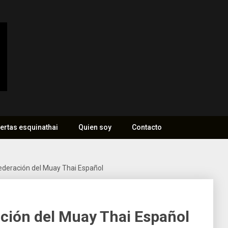
ertas esquinathai
Quien soy
Contacto
 federación del Muay Thai Español
ración del Muay Thai Español