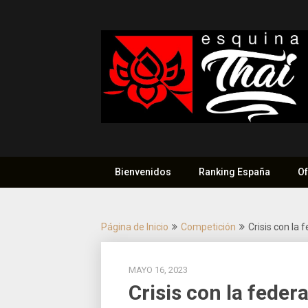
Saltar
al
contenido
Bienvenidos
Ranking España
Of
Página de Inicio
Competición
Crisis con la
MAYO 16, 2023
Crisis con la fede