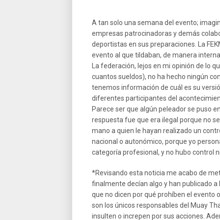
A tan solo una semana del evento; imagin
empresas patrocinadoras y demás colabo
deportistas en sus preparaciones. La FEK
evento al que tildaban, de manera interna,
La federación, lejos en mi opinión de lo q
cuantos sueldos), no ha hecho ningún com
tenemos información de cuál es su versión
diferentes participantes del acontecimien
Parece ser que algún peleador se puso en 
respuesta fue que era ilegal porque no se
mano a quien le hayan realizado un contro
nacional o autonómico, porque yo persona
categoría profesional, y no hubo control n
*Revisando esta noticia me acabo de mete
finalmente decían algo y han publicado a
que no dicen por qué prohíben el evento 
son los únicos responsables del Muay Th
insulten o increpen por sus acciones. Ad