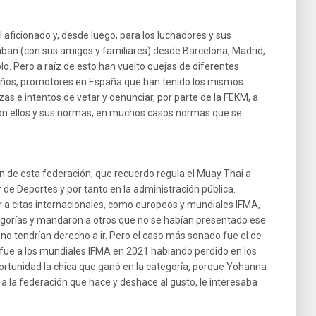
 aficionado y, desde luego, para los luchadores y sus
an (con sus amigos y familiares) desde Barcelona, Madrid,
plo. Pero a raíz de esto han vuelto quejas de diferentes
eños, promotores en España que han tenido los mismos
 e intentos de vetar y denunciar, por parte de la FEKM, a
con ellos y sus normas, en muchos casos normas que se
ón de esta federación, que recuerdo regula el Muay Thai a
 de Deportes y por tanto en la administración pública.
r a citas internacionales, como europeos y mundiales IFMA,
gorías y mandaron a otros que no se habían presentado ese
no tendrían derecho a ir. Pero el caso más sonado fue el de
e fue a los mundiales IFMA en 2021 habiando perdido en los
oportunidad la chica que ganó en la categoría, porque Yohanna
a la federación que hace y deshace al gusto, le interesaba