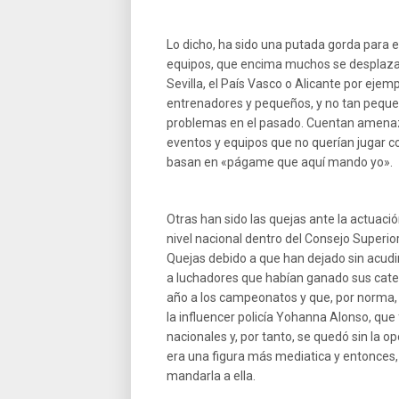
Lo dicho, ha sido una putada gorda para el
equipos, que encima muchos se desplazab
Sevilla, el País Vasco o Alicante por ejem
entrenadores y pequeños, y no tan pequ
problemas en el pasado. Cuentan amenazas
eventos y equipos que no querían jugar 
basan en «págame que aquí mando yo».
Otras han sido las quejas ante la actuaci
nivel nacional dentro del Consejo Superior
Quejas debido a que han dejado sin acudi
a luchadores que habían ganado sus cate
año a los campeonatos y que, por norma, 
la influencer policía Yohanna Alonso, qu
nacionales y, por tanto, se quedó sin la 
era una figura más mediatica y entonces, 
mandarla a ella.