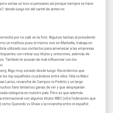
o pero serías un loco si pensases así porque siempre se hace
s?, desde luego los del cartel de antes no.
errinche por no salir en la foto. Algunos tachan al presidente
omo un mafioso pues el mismo vive en Marbella, trabaja en
 habría utilizado sus contactos para amenazar a las empresas
icipantes con retirar sus títulos y cinturones, además de
tos. También le acusan de mal-influenciar con los
n.
iceberg. Algo muy sonado desde luego. Recordemos que
los top españoles cruzándose entre ellos: Hita vs Marc
nasi Larios, revancha de Campos vs Pedrito y un largo
muchos fans teníamos ganas de ver y que despejarían
 cada categoría en nuestro país. Pero es que además
 internacional con algunos títulos WBC (otra federación que
) como Quevedo vs Shaw o la revancha entre el español