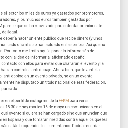
e el lector los miles de euros ya gastados por promotores,
radores, y los muchos euros también gastados por
M parece que se ha movilizado para intentar prohibir este
 de ilegal.
ue debería hacer un ente público que recibe dinero (y unos
unicado oficial, solo han actuado en la sombra. Así que no
. Por tanto me limito aquí a poner la información de
to con la idea de informar al aficionado español.
contacto con ellos para evitar que chafaran el evento y la
 hacían controles anti dopaje. Ahora bien, que levante la
l anti doping en un evento privado, no en un evento
lmente he disputado un titulo nacional de esta federación,
i parecido.
r en el perfil de instagram de la
FEKM
para ver si
 las 15.30 de hoy martes 16 de mayo un comunicado en el
o qué evento si quiera se han cargado sino que anuncian que
ai en España y que tomarán medidas contra aquellos que les
emás están bloqueados los comentarios. Podría recordar