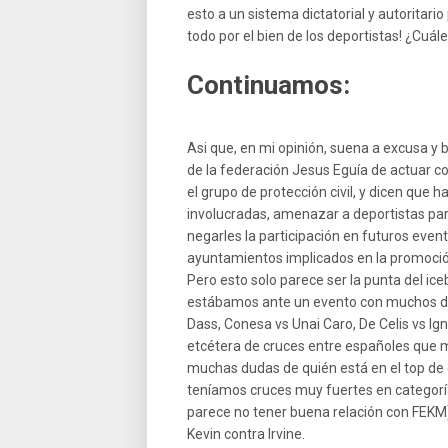
esto a un sistema dictatorial y autoritari
todo por el bien de los deportistas! ¿Cuále
Continuamos:
Asi que, en mi opinión, suena a excusa y b
de la federación Jesus Eguía de actuar c
el grupo de protección civil, y dicen que
involucradas, amenazar a deportistas part
negarles la participación en futuros even
ayuntamientos implicados en la promoció
Pero esto solo parece ser la punta del 
estábamos ante un evento con muchos de 
Dass, Conesa vs Unai Caro, De Celis vs Ig
etcétera de cruces entre españoles que 
muchas dudas de quién está en el top de
teníamos cruces muy fuertes en categoría
parece no tener buena relación con FEKM
Kevin contra Irvine.