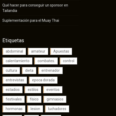
Qué hacer para conseguir un sponsor en
Tailandia
Suplementación para el Muay Thai
Etiquetas
abdominal
amateur
Apuestas
calentamiento
combates.
control
cultura
dieta
entrenador
entrevistas
epoca dorada
estadios
estilos
eventos
festivales
físico
gimnasios
hormonas
lesion
luchadores