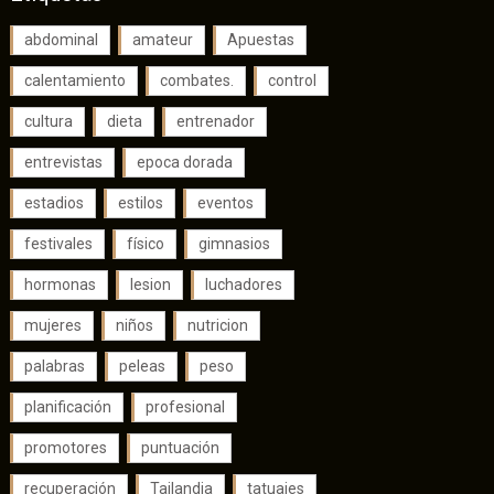
abdominal
amateur
Apuestas
calentamiento
combates.
control
cultura
dieta
entrenador
entrevistas
epoca dorada
estadios
estilos
eventos
festivales
físico
gimnasios
hormonas
lesion
luchadores
mujeres
niños
nutricion
palabras
peleas
peso
planificación
profesional
promotores
puntuación
recuperación
Tailandia
tatuajes