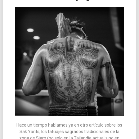
las
entradas
Hace un tiempo hablamos ya en otro artículo sobre los
Sak Yants; los tatuajes sagrados tradicionales de la
zona de Siam (no solo en la Tailandia actual sino en