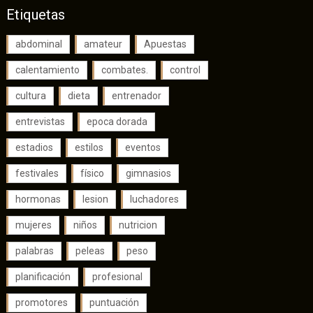
Etiquetas
abdominal
amateur
Apuestas
calentamiento
combates.
control
cultura
dieta
entrenador
entrevistas
epoca dorada
estadios
estilos
eventos
festivales
físico
gimnasios
hormonas
lesion
luchadores
mujeres
niños
nutricion
palabras
peleas
peso
planificación
profesional
promotores
puntuación