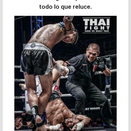
todo lo que reluce.
las
entradas