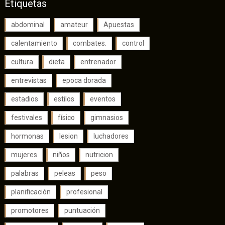
Etiquetas
abdominal
amateur
Apuestas
calentamiento
combates.
control
cultura
dieta
entrenador
entrevistas
epoca dorada
estadios
estilos
eventos
festivales
físico
gimnasios
hormonas
lesion
luchadores
mujeres
niños
nutricion
palabras
peleas
peso
planificación
profesional
promotores
puntuación