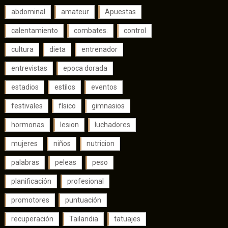
abdominal
amateur
Apuestas
calentamiento
combates.
control
cultura
dieta
entrenador
entrevistas
epoca dorada
estadios
estilos
eventos
festivales
físico
gimnasios
hormonas
lesion
luchadores
mujeres
niños
nutricion
palabras
peleas
peso
planificación
profesional
promotores
puntuación
recuperación
Tailandia
tatuajes