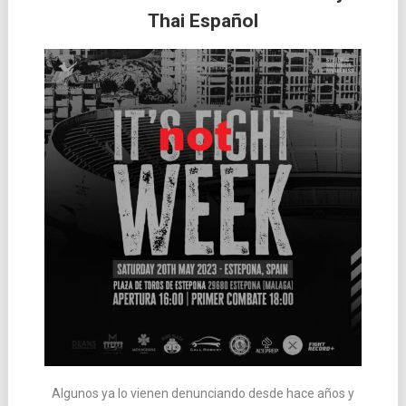
Thai Español
las
entradas
Algunos ya lo vienen denunciando desde hace años y