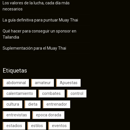
Los valores de la lucha, cada día más
necesarios
La guía definitiva para puntuar Muay Thai
Qué hacer para conseguir un sponsor en
Tailandia
Suplementación para el Muay Thai
Etiquetas
abdominal
amateur
Apuestas
calentamiento
combates.
control
cultura
dieta
entrenador
entrevistas
epoca dorada
estadios
estilos
eventos