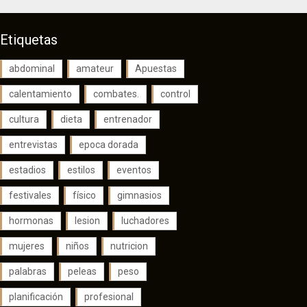
Etiquetas
abdominal
amateur
Apuestas
calentamiento
combates.
control
cultura
dieta
entrenador
entrevistas
epoca dorada
estadios
estilos
eventos
festivales
físico
gimnasios
hormonas
lesion
luchadores
mujeres
niños
nutricion
palabras
peleas
peso
planificación
profesional