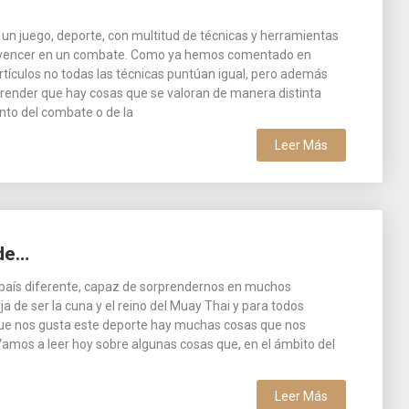
 un juego, deporte, con multitud de técnicas y herramientas
 vencer en un combate. Como ya hemos comentado en
tículos no todas las técnicas puntúan igual, pero además
nder que hay cosas que se valoran de manera distinta
to del combate o de la
Leer Más
nde…
 país diferente, capaz de sorprendernos en muchos
a de ser la cuna y el reino del Muay Thai y para todos
que nos gusta este deporte hay muchas cosas que nos
amos a leer hoy sobre algunas cosas que, en el ámbito del
Leer Más