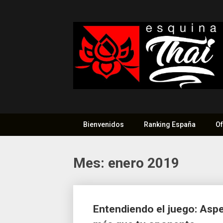
Saltar
al
contenido
Bienvenidos
Ranking España
Of
Mes:
enero 2019
Ir
Entendiendo el juego: Aspe
a