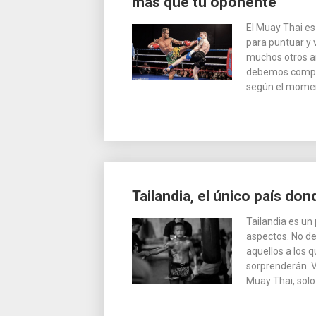
más que tu oponente
las
El Muay Thai es
entradas
para puntuar y
muchos otros ar
debemos compre
según el momen
Tailandia, el único país do
Tailandia es un
aspectos. No dej
aquellos a los 
sorprenderán. V
Muay Thai, solo