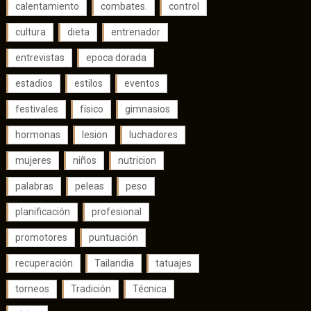
calentamiento
combates.
control
cultura
dieta
entrenador
entrevistas
epoca dorada
estadios
estilos
eventos
festivales
físico
gimnasios
hormonas
lesion
luchadores
mujeres
niños
nutricion
palabras
peleas
peso
planificación
profesional
promotores
puntuación
recuperación
Tailandia
tatuajes
torneos
Tradición
Técnica