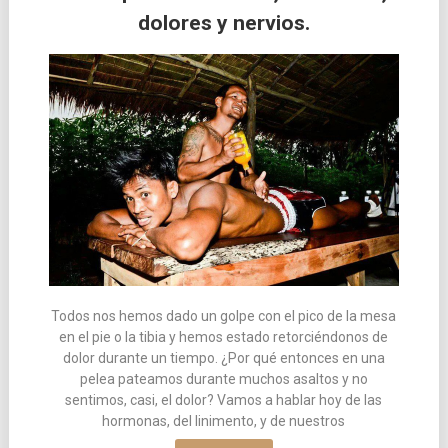
dolores y nervios.
las
entradas
Todos nos hemos dado un golpe con el pico de la mesa
en el pie o la tibia y hemos estado retorciéndonos de
dolor durante un tiempo. ¿Por qué entonces en una
pelea pateamos durante muchos asaltos y no
sentimos, casi, el dolor? Vamos a hablar hoy de las
hormonas, del linimento, y de nuestros