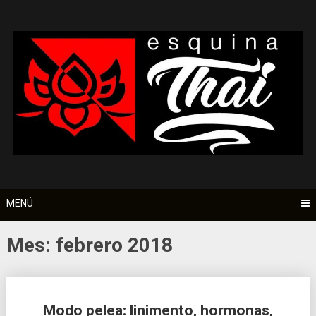
Saltar
al
contenido
MENÚ
Mes:
febrero 2018
Ir
Modo pelea: linimento, hormonas,
a