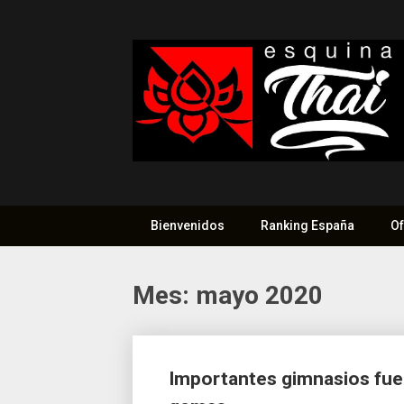
Saltar
al
contenido
Bienvenidos
Ranking España
Of
Mes:
mayo 2020
Ir
Importantes gimnasios fue
a