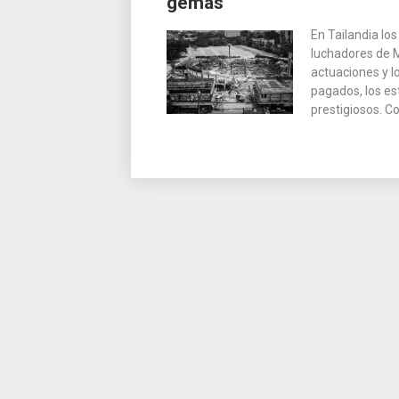
gemas
las
En Tailandia lo
entradas
luchadores de M
actuaciones y l
pagados, los es
prestigiosos. C