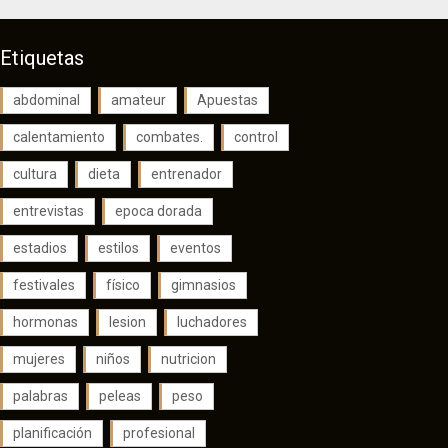
Etiquetas
abdominal
amateur
Apuestas
calentamiento
combates.
control
cultura
dieta
entrenador
entrevistas
epoca dorada
estadios
estilos
eventos
festivales
físico
gimnasios
hormonas
lesion
luchadores
mujeres
niños
nutricion
palabras
peleas
peso
planificación
profesional