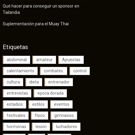
Qué hacer para conseguir un sponsor en
Tailandia
Suplementación para el Muay Thai
Etiquetas
abdominal
amateur
Apuestas
calentamiento
combates.
control
cultura
dieta
entrenador
entrevistas
epoca dorada
estadios
estilos
eventos
festivales
físico
gimnasios
hormonas
lesion
luchadores