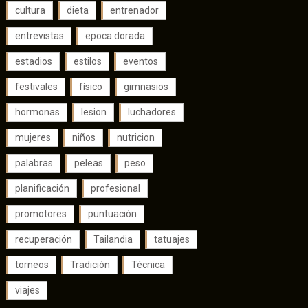
cultura
dieta
entrenador
entrevistas
epoca dorada
estadios
estilos
eventos
festivales
físico
gimnasios
hormonas
lesion
luchadores
mujeres
niños
nutricion
palabras
peleas
peso
planificación
profesional
promotores
puntuación
recuperación
Tailandia
tatuajes
torneos
Tradición
Técnica
viajes