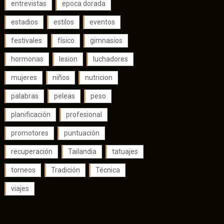
entrevistas
epoca dorada
estadios
estilos
eventos
festivales
físico
gimnasios
hormonas
lesion
luchadores
mujeres
niños
nutricion
palabras
peleas
peso
planificación
profesional
promotores
puntuación
recuperación
Tailandia
tatuajes
torneos
Tradición
Técnica
viajes