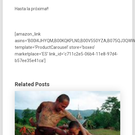
Hasta la próxima!!
[amazon_link
asins=’B00I4JHYQM,B00KQKPLN0,B00V550YZA,B075QJ3QWW
template=’ProductCarousel’ store=’boxeo’
marketplace=’ES’ link_id=’c711c2e5-06b4-11e8-97d4-
b57ee35e41ca’]
Related Posts