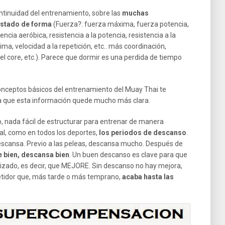
ntinuidad del entrenamiento, sobre las
muchas
estado de forma
(Fuerza?: fuerza máxima, fuerza potencia,
tencia aeróbica, resistencia a la potencia, resistencia a la
ima, velocidad a la repetición, etc.. más coordinación,
 del core, etc.). Parece que dormir es una perdida de tiempo
onceptos básicos del entrenamiento del Muay Thai te
 que esta información quede mucho más clara.
 nada fácil de estructurar para entrenar de manera
al, como en todos los deportes,
los periodos de descanso
.
 descansa. Previo a las peleas, descansa mucho. Después de
 bien, descansa bien
. Un buen descanso es clave para que
alizado, es decir, que MEJORE. Sin descanso no hay mejora,
petidor que, más tarde o más temprano,
acaba hasta las