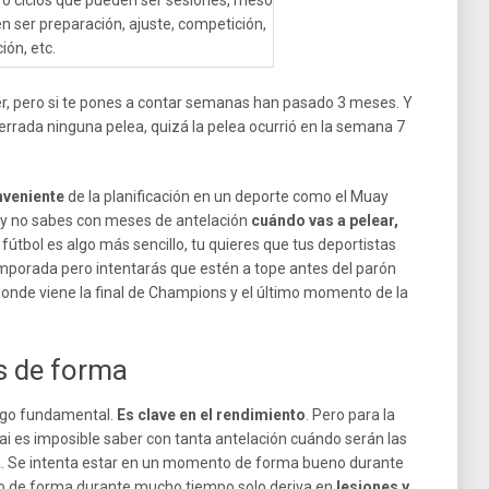
cro ciclos que pueden ser sesiones, meso
n ser preparación, ajuste, competición,
ión, etc.
er, pero si te pones a contar semanas han pasado 3 meses. Y
cerrada ninguna pelea, quizá la pelea ocurrió en la semana 7
nveniente
de la planificación en un deporte como el Muay
y no sabes con meses de antelación
cuándo vas a pelear,
 fútbol es algo más sencillo, tu quieres que tus deportistas
mporada pero intentarás que estén a tope antes del parón
 donde viene la final de Champions y el último momento de la
s de forma
algo fundamental.
Es clave en el rendimiento
. Pero para la
i es imposible saber con tanta antelación cuándo serán las
ea. Se intenta estar en un momento de forma bueno durante
co de forma durante mucho tiempo solo deriva en
lesiones y