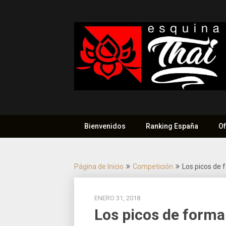
Saltar
al
contenido
Bienvenidos
Ranking España
Of
Página de Inicio
Competición
Los picos de 
ENERO 31, 2018
Los picos de forma