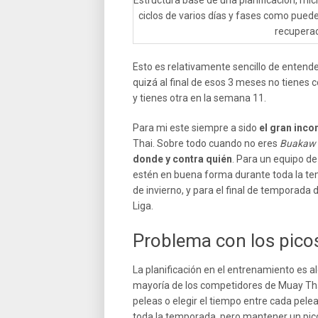
Estructura base de una planificación, mi
ciclos de varios días y fases como puede
recuperac
Esto es relativamente sencillo de entend
quizá al final de esos 3 meses no tienes 
y tienes otra en la semana 11.
Para mi este siempre a sido
el gran inco
Thai. Sobre todo cuando no eres
Buakaw
donde y contra quién
. Para un equipo de
estén en buena forma durante toda la te
de invierno, y para el final de temporada
Liga.
Problema con los pico
La planificación en el entrenamiento es 
mayoría de los competidores de Muay Tha
peleas o elegir el tiempo entre cada pel
toda la temporada, pero mantener un pi