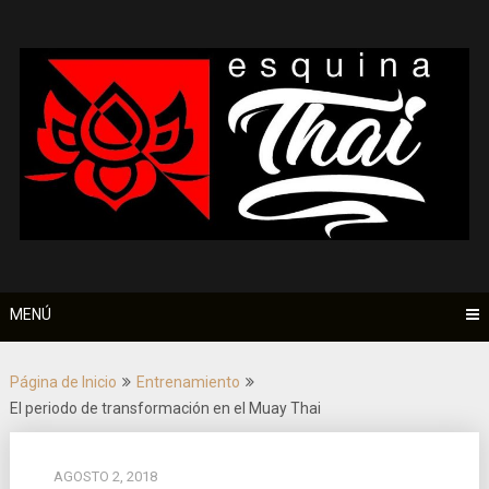
Saltar
al
contenido
MENÚ
Página de Inicio
Entrenamiento
El periodo de transformación en el Muay Thai
AGOSTO 2, 2018