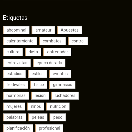
Etiquetas
abdominal
amateur
Apuestas
calentamiento
combates.
control
cultura
dieta
entrenador
entrevistas
epoca dorada
estadios
estilos
eventos
festivales
físico
gimnasios
hormonas
lesion
luchadores
mujeres
niños
nutricion
palabras
peleas
peso
planificación
profesional