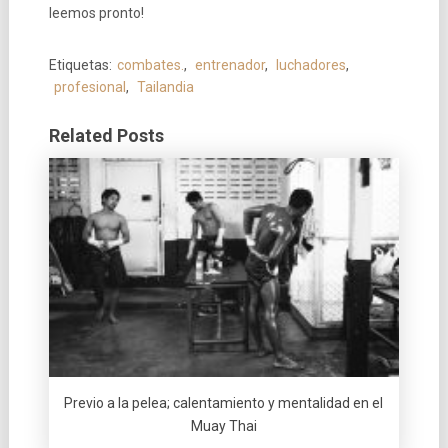
leemos pronto!
Etiquetas:
combates.
,
entrenador
,
luchadores
,
profesional
,
Tailandia
Related Posts
Previo a la pelea; calentamiento y mentalidad en el
Muay Thai