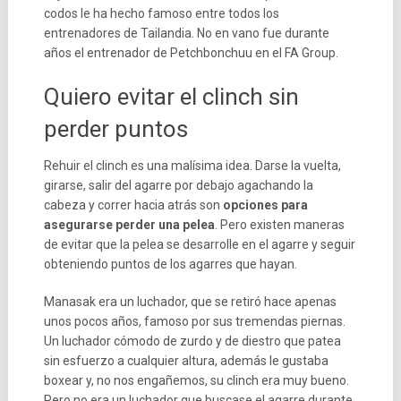
codos le ha hecho famoso entre todos los
entrenadores de Tailandia. No en vano fue durante
años el entrenador de Petchbonchuu en el FA Group.
Quiero evitar el clinch sin
perder puntos
Rehuir el clinch es una malísima idea. Darse la vuelta,
girarse, salir del agarre por debajo agachando la
cabeza y correr hacia atrás son
opciones para
asegurarse perder una pelea
. Pero existen maneras
de evitar que la pelea se desarrolle en el agarre y seguir
obteniendo puntos de los agarres que hayan.
Manasak era un luchador, que se retiró hace apenas
unos pocos años, famoso por sus tremendas piernas.
Un luchador cómodo de zurdo y de diestro que patea
sin esfuerzo a cualquier altura, además le gustaba
boxear y, no nos engañemos, su clinch era muy bueno.
Pero no era un luchador que buscase el agarre durante