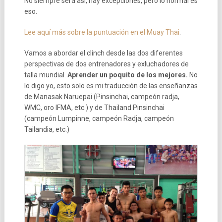
No siempre será así, hay excepciones, pero lo normal es
eso.
Lee aquí más sobre la puntuación en el Muay Thai
.
Vamos a abordar el clinch desde las dos diferentes
perspectivas de dos entrenadores y exluchadores de
talla mundial.
Aprender un poquito de los mejores.
No
lo digo yo, esto solo es mi traducción de las enseñanzas
de Manasak Naruepai (Pinsinchai, campeón radja,
WMC, oro IFMA, etc.) y de Thailand Pinsinchai
(campeón Lumpinne, campeón Radja, campeón
Tailandia, etc.)