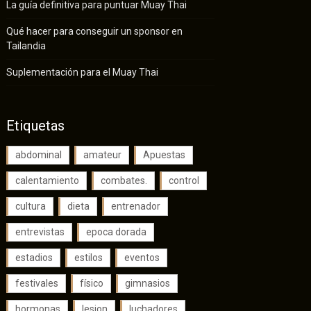
La guía definitiva para puntuar Muay Thai
Qué hacer para conseguir un sponsor en
Tailandia
Suplementación para el Muay Thai
Etiquetas
abdominal
amateur
Apuestas
calentamiento
combates.
control
cultura
dieta
entrenador
entrevistas
epoca dorada
estadios
estilos
eventos
festivales
físico
gimnasios
hormonas
lesion
luchadores