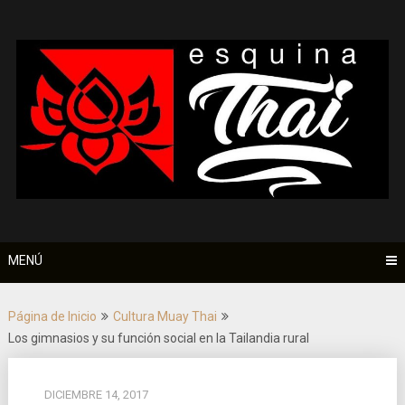
Saltar
al
contenido
MENÚ
Página de Inicio
Cultura Muay Thai
Los gimnasios y su función social en la Tailandia rural
DICIEMBRE 14, 2017