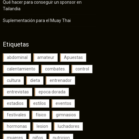
Qué hacer para conseguir un sponsor en
Tailandia
Suplementación para el Muay Thai
Etiquetas
abdominal
amateur
Apuestas
calentamiento
combates.
control
cultura
dieta
entrenador
entrevistas
epoca dorada
estadios
estilos
eventos
festivales
físico
gimnasios
hormonas
lesion
luchadores
mujeres
niños
nutricion