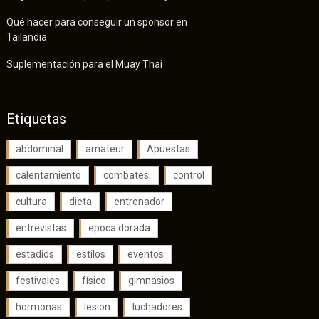
Qué hacer para conseguir un sponsor en
Tailandia
Suplementación para el Muay Thai
Etiquetas
abdominal
amateur
Apuestas
calentamiento
combates.
control
cultura
dieta
entrenador
entrevistas
epoca dorada
estadios
estilos
eventos
festivales
físico
gimnasios
hormonas
lesion
luchadores