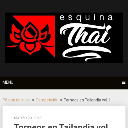
Saltar
al
contenido
MENÚ
Página de Inicio
Competición
Torneos en Tailandia vol. I
MARZO 20, 2018
Torneos en Tailandia vol.