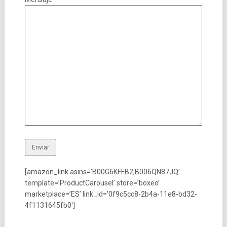
[amazon_link asins=’B00G6KFFB2,B006QN87JQ’
template=’ProductCarousel’ store=’boxeo’
marketplace=’ES’ link_id=’0f9c5cc8-2b4a-11e8-bd32-
4f1131645fb0′]